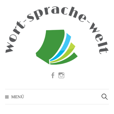
Springe
zum
Inhalt
Facebook
Instagram
Suchen
nach:
MENÜ