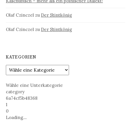
Kaschubisch – mehr als ein polnischer Dialekt!
Olaf Czinczel
zu
Der Stintkönig
Olaf Czinczel
zu
Der Stintkönig
KATEGORIEN
Wähle eine Unterkategorie
category
6a74cf5b48368
1
0
Loading....