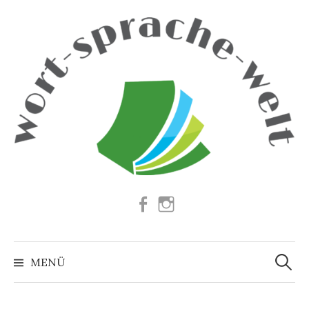
Springe
zum
Inhalt
Facebook
Instagram
Suchen
nach:
MENÜ