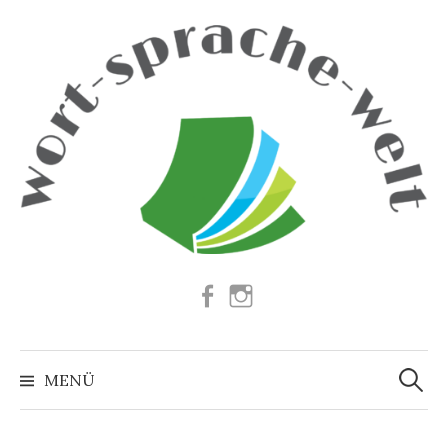
Springe
zum
Inhalt
Facebook
Instagram
Suchen
nach:
MENÜ