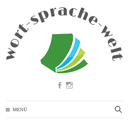
Springe
zum
Inhalt
Facebook
Instagram
Suchen
nach:
MENÜ