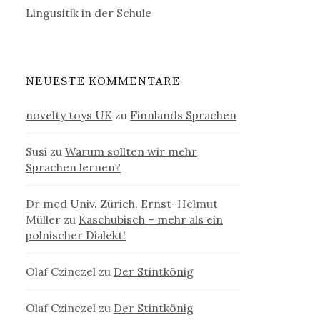
Lingusitik in der Schule
NEUESTE KOMMENTARE
novelty toys UK
zu
Finnlands Sprachen
Susi
zu
Warum sollten wir mehr
Sprachen lernen?
Dr med Univ. Zürich. Ernst-Helmut
Müller
zu
Kaschubisch – mehr als ein
polnischer Dialekt!
Olaf Czinczel
zu
Der Stintkönig
Olaf Czinczel
zu
Der Stintkönig