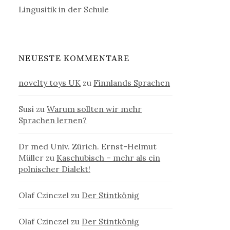
Lingusitik in der Schule
NEUESTE KOMMENTARE
novelty toys UK
zu
Finnlands Sprachen
Susi
zu
Warum sollten wir mehr
Sprachen lernen?
Dr med Univ. Zürich. Ernst-Helmut
Müller
zu
Kaschubisch – mehr als ein
polnischer Dialekt!
Olaf Czinczel
zu
Der Stintkönig
Olaf Czinczel
zu
Der Stintkönig