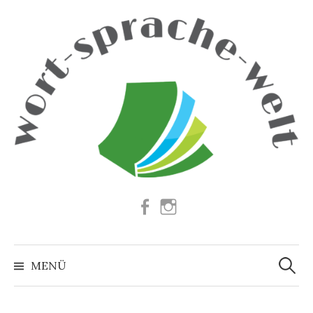
Springe
zum
Inhalt
Facebook
Instagram
Suchen
nach:
MENÜ