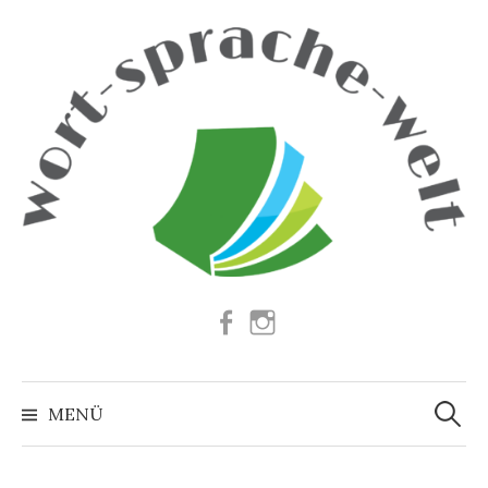
Springe
zum
Inhalt
Facebook
Instagram
Suchen
nach:
MENÜ