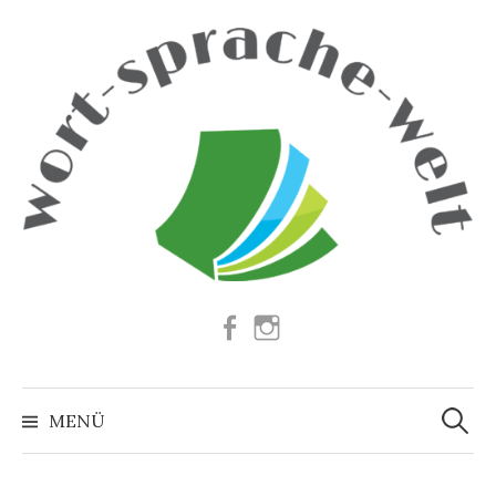
Springe
zum
Inhalt
Facebook
Instagram
Suchen
nach:
MENÜ