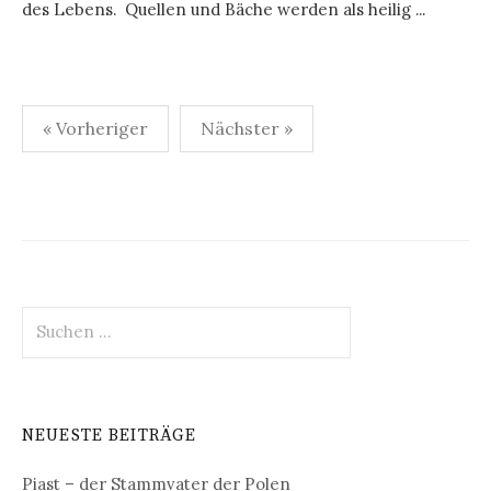
des Lebens. Quellen und Bäche werden als heilig ...
Seitennummerierung
« Vorheriger
Nächster »
der
Beiträge
Suchen
nach:
NEUESTE BEITRÄGE
Piast – der Stammvater der Polen