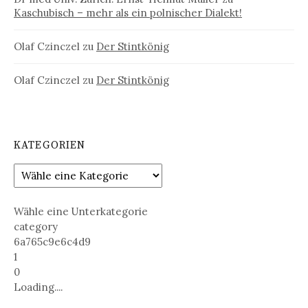
Kaschubisch – mehr als ein polnischer Dialekt!
Olaf Czinczel
zu
Der Stintkönig
Olaf Czinczel
zu
Der Stintkönig
KATEGORIEN
Wähle eine Unterkategorie
category
6a765c9e6c4d9
1
0
Loading....