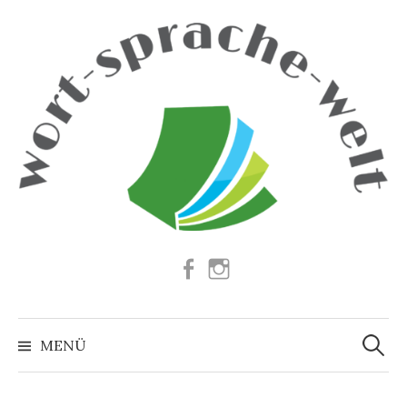
Springe
zum
Inhalt
Facebook
Instagram
Suchen
nach:
MENÜ