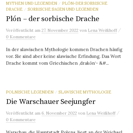
MYTHEN UND LEGENDEN
PLÓN-DER SORBISCHE
/
DRACHE
SORBISCHE SAGEN UND LEGENDEN
/
Plón – der sorbische Drache
/
Veröffentlicht
am
27. November 2022
von
Lena Weißhoff
0 Kommentare
In der slawischen Mythologie kommen Drachen häufig
vor. Sie sind aber keine slawische Erfindung. Das Wort
Drache kommt vom Griechischen ‚drakōn‘- &#...
POLNISCHE LEGENDEN
SLAWISCHE MYTHOLOGIE
/
Die Warschauer Seejungfer
/
Veröffentlicht
am
6. November 2022
von
Lena Weißhoff
0 Kommentare
Warschau, die Hauptstadt Polens, liegt an der Weichsel