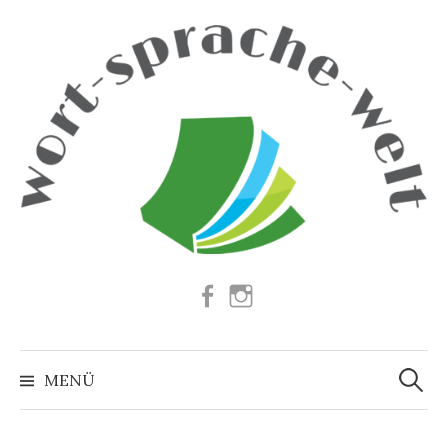
Springe
zum
Inhalt
Facebook
Instagram
Suchen
nach:
MENÜ