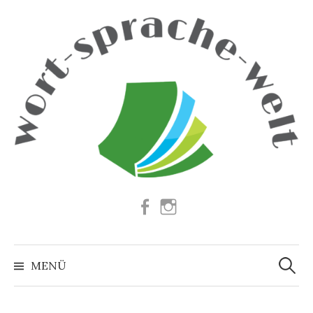
Springe
zum
Inhalt
Facebook
Instagram
Suchen
nach:
MENÜ