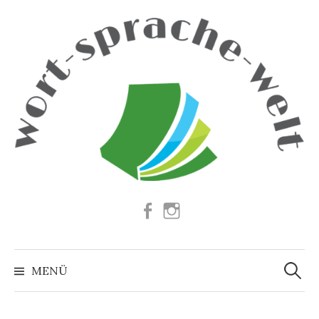
Springe
zum
Inhalt
Facebook
Instagram
Suchen
nach:
MENÜ