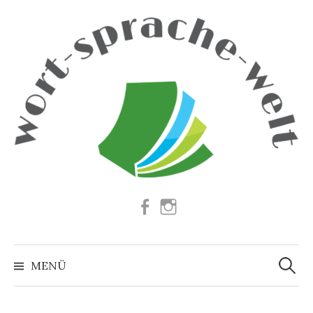
Springe
zum
Inhalt
Facebook
Instagram
Suchen
nach:
MENÜ