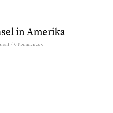
sel in Amerika
/
ßhoff
0 Kommentare