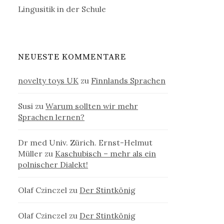
Lingusitik in der Schule
NEUESTE KOMMENTARE
novelty toys UK
zu
Finnlands Sprachen
Susi
zu
Warum sollten wir mehr
Sprachen lernen?
Dr med Univ. Zürich. Ernst-Helmut
Müller
zu
Kaschubisch – mehr als ein
polnischer Dialekt!
Olaf Czinczel
zu
Der Stintkönig
Olaf Czinczel
zu
Der Stintkönig