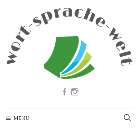
Springe
zum
Inhalt
Facebook
Instagram
Suchen
nach:
MENÜ