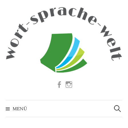
Springe
zum
Inhalt
Facebook
Instagram
Suchen
nach:
MENÜ