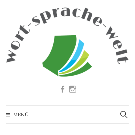
Springe
zum
Inhalt
Facebook
Instagram
Suchen
nach:
MENÜ