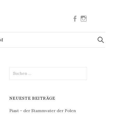
Facebook
Instagram
Suchen
nach:
UM
Suchen
nach:
NEUESTE BEITRÄGE
Piast – der Stammvater der Polen