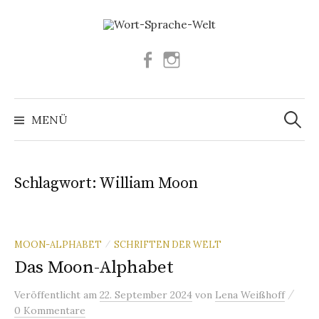
Springe
zum
Inhalt
Facebook
Instagram
Suchen
nach:
MENÜ
Schlagwort:
William Moon
MOON-ALPHABET
SCHRIFTEN DER WELT
/
Das Moon-Alphabet
/
Veröffentlicht
am
22. September 2024
von
Lena Weißhoff
0 Kommentare