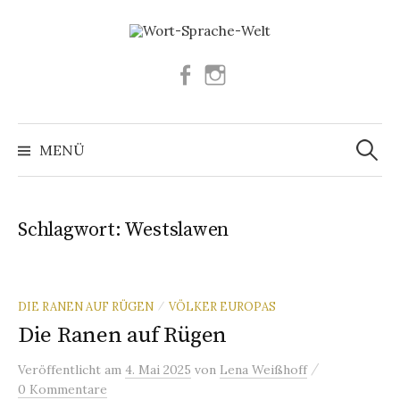
Springe
zum
Inhalt
Facebook
Instagram
Suchen
nach:
MENÜ
Schlagwort:
Westslawen
DIE RANEN AUF RÜGEN
VÖLKER EUROPAS
/
Die Ranen auf Rügen
/
Veröffentlicht
am
4. Mai 2025
von
Lena Weißhoff
0 Kommentare