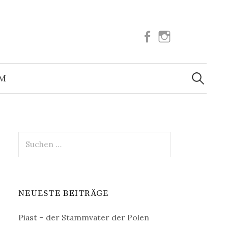
Facebook
Instagram
Suchen
nach:
UM
Suchen
nach:
NEUESTE BEITRÄGE
Piast – der Stammvater der Polen