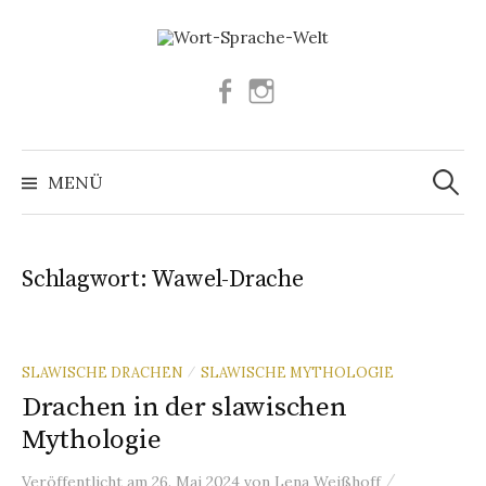
Springe
zum
Inhalt
Facebook
Instagram
Suchen
nach:
MENÜ
Schlagwort:
Wawel-Drache
SLAWISCHE DRACHEN
SLAWISCHE MYTHOLOGIE
/
Drachen in der slawischen
Mythologie
/
Veröffentlicht
am
26. Mai 2024
von
Lena Weißhoff