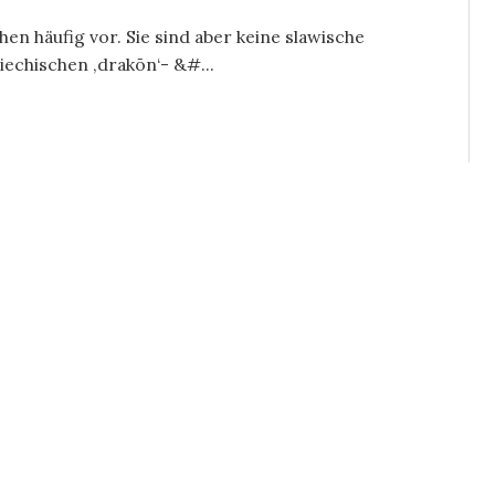
n häufig vor. Sie sind aber keine slawische
chischen ‚drakōn‘- &#...