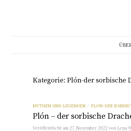
Springe
zum
Inhalt
ÜBE
Kategorie:
Plón-der sorbische 
MYTHEN UND LEGENDEN
PLÓN-DER SORBIS
/
Plón – der sorbische Drach
Veröffentlicht
am
27. November 2022
von
Lena 