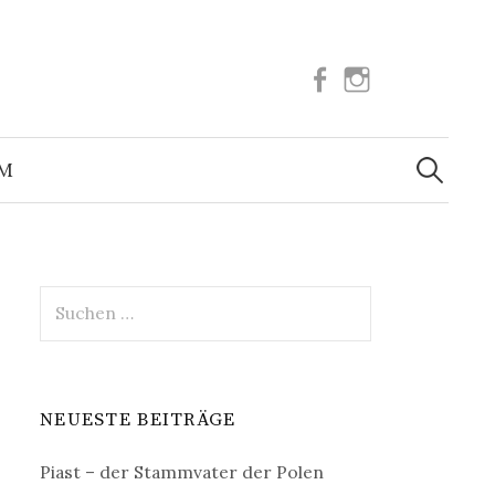
Facebook
Instagram
Suchen
nach:
UM
Suchen
nach:
NEUESTE BEITRÄGE
Piast – der Stammvater der Polen