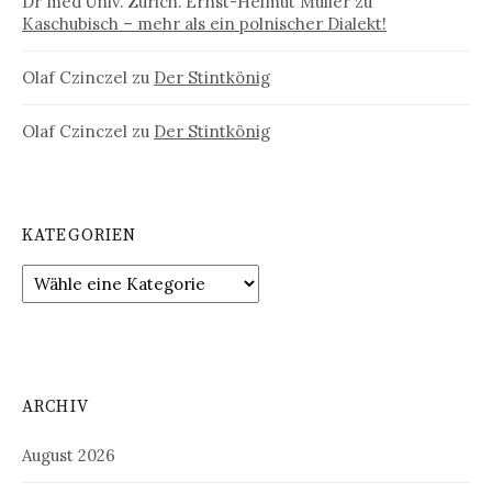
Dr med Univ. Zürich. Ernst-Helmut Müller
zu
Kaschubisch – mehr als ein polnischer Dialekt!
Olaf Czinczel
zu
Der Stintkönig
Olaf Czinczel
zu
Der Stintkönig
KATEGORIEN
ARCHIV
August 2026