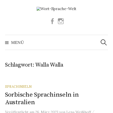
Springe
zum
Inhalt
Facebook
Instagram
Suchen
nach:
MENÜ
Schlagwort:
Walla Walla
SPRACHINSELN
Sorbische Sprachinseln in
Australien
/
Veröffentlicht
am
26. März 2023
von
Lena Weißhoff