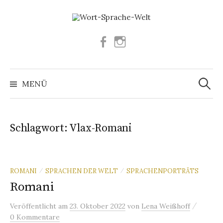
Springe
zum
Inhalt
Facebook
Instagram
Suchen
nach:
MENÜ
Schlagwort:
Vlax-Romani
ROMANI
SPRACHEN DER WELT
SPRACHENPORTRÄTS
/
/
Romani
/
Veröffentlicht
am
23. Oktober 2022
von
Lena Weißhoff
0 Kommentare