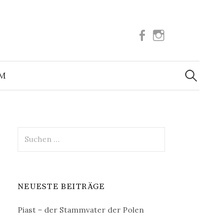
Facebook
Instagram
Suchen
nach:
UM
Suchen
nach:
NEUESTE BEITRÄGE
Piast – der Stammvater der Polen