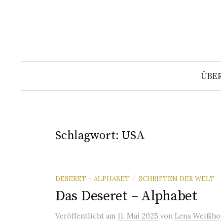
Springe
zum
Inhalt
ÜBE
Schlagwort:
USA
DESERET - ALPHABET
SCHRIFTEN DER WELT
/
Das Deseret – Alphabet
Veröffentlicht
am
11. Mai 2025
von
Lena Weißho