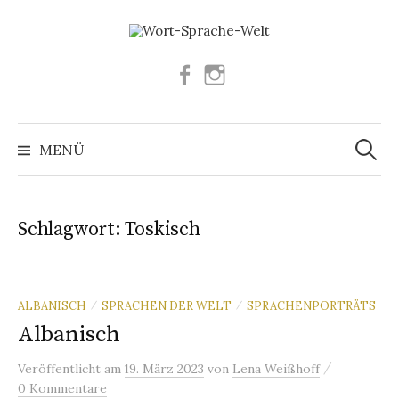
Springe
zum
Inhalt
Facebook
Instagram
Suchen
nach:
MENÜ
Schlagwort:
Toskisch
ALBANISCH
SPRACHEN DER WELT
SPRACHENPORTRÄTS
/
/
Albanisch
/
Veröffentlicht
am
19. März 2023
von
Lena Weißhoff
0 Kommentare