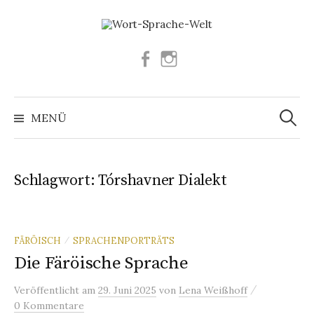
Springe
zum
Inhalt
Facebook
Instagram
Suchen
nach:
MENÜ
Schlagwort:
Tórshavner Dialekt
FÄRÖISCH
SPRACHENPORTRÄTS
/
Die Färöische Sprache
/
Veröffentlicht
am
29. Juni 2025
von
Lena Weißhoff
0 Kommentare