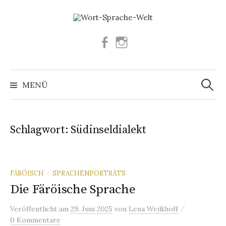
Springe
zum
Inhalt
Facebook
Instagram
Suchen
nach:
MENÜ
Schlagwort:
Südinseldialekt
FÄRÖISCH
SPRACHENPORTRÄTS
/
Die Färöische Sprache
/
Veröffentlicht
am
29. Juni 2025
von
Lena Weißhoff
0 Kommentare