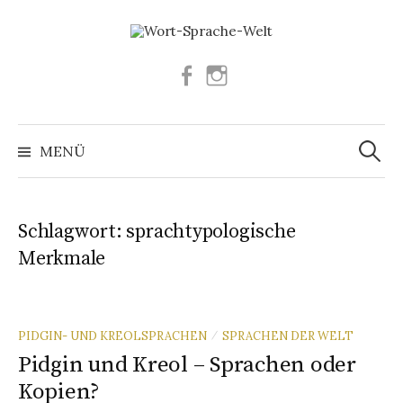
Springe
zum
Inhalt
Facebook
Instagram
Suchen
nach:
MENÜ
Schlagwort:
sprachtypologische
Merkmale
PIDGIN- UND KREOLSPRACHEN
SPRACHEN DER WELT
/
Pidgin und Kreol – Sprachen oder
Kopien?