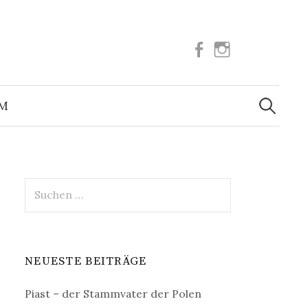
Facebook
Instagram
Suchen
nach:
UM
Suchen
nach:
NEUESTE BEITRÄGE
Piast – der Stammvater der Polen