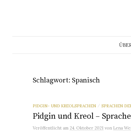
Springe
zum
Inhalt
ÜBE
Schlagwort:
Spanisch
PIDGIN- UND KREOLSPRACHEN
SPRACHEN DE
/
Pidgin und Kreol – Sprach
Veröffentlicht
am
24. Oktober 2021
von
Lena We