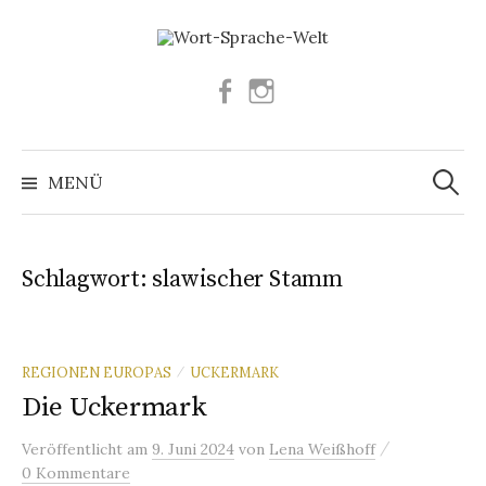
Springe
zum
Inhalt
Facebook
Instagram
Suchen
nach:
MENÜ
Schlagwort:
slawischer Stamm
REGIONEN EUROPAS
UCKERMARK
/
Die Uckermark
/
Veröffentlicht
am
9. Juni 2024
von
Lena Weißhoff
0 Kommentare