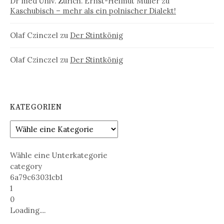
Dr med Univ. Zürich. Ernst-Helmut Müller
zu
Kaschubisch – mehr als ein polnischer Dialekt!
Olaf Czinczel
zu
Der Stintkönig
Olaf Czinczel
zu
Der Stintkönig
KATEGORIEN
Wähle eine Unterkategorie
category
6a79c63031cb1
1
0
Loading....