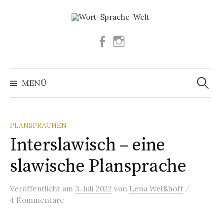
Springe
zum
Inhalt
Facebook
Instagram
Suchen
nach:
MENÜ
PLANSPRACHEN
Interslawisch – eine
slawische Plansprache
/
Veröffentlicht
am
3. Juli 2022
von
Lena Weißhoff
4 Kommentare