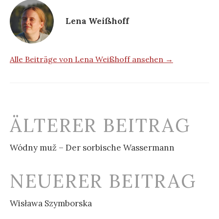
Lena Weißhoff
Alle Beiträge von Lena Weißhoff ansehen →
Beitrags-
ÄLTERER BEITRAG
Navigation
Wódny muž – Der sorbische Wassermann
NEUERER BEITRAG
Wisława Szymborska