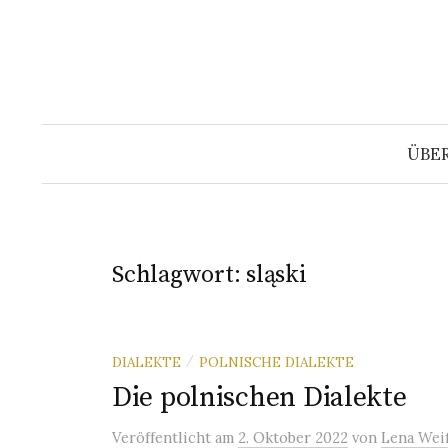
Springe
zum
Inhalt
ÜBE
Schlagwort:
sląski
DIALEKTE
POLNISCHE DIALEKTE
/
Die polnischen Dialekte
Veröffentlicht
am
2. Oktober 2022
von
Lena Wei