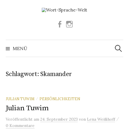
Springe
zum
Inhalt
Facebook
Instagram
Suchen
nach:
MENÜ
Schlagwort:
Skamander
JULIAN TUWIM
PERSÖNLICHKEITEN
/
Julian Tuwim
/
Veröffentlicht
am
24. September 2023
von
Lena Weißhoff
0 Kommentare