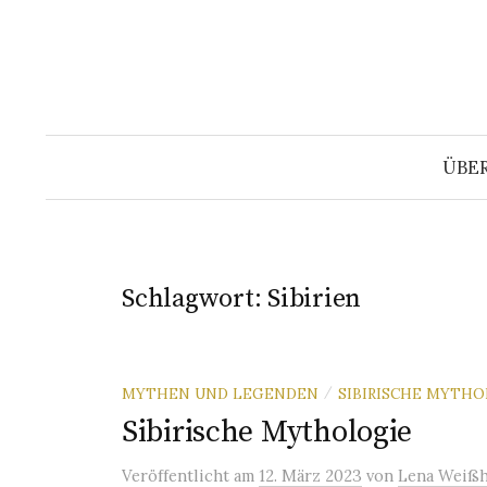
Springe
zum
Inhalt
ÜBE
Schlagwort:
Sibirien
MYTHEN UND LEGENDEN
SIBIRISCHE MYTH
/
Sibirische Mythologie
Veröffentlicht
am
12. März 2023
von
Lena Weißh