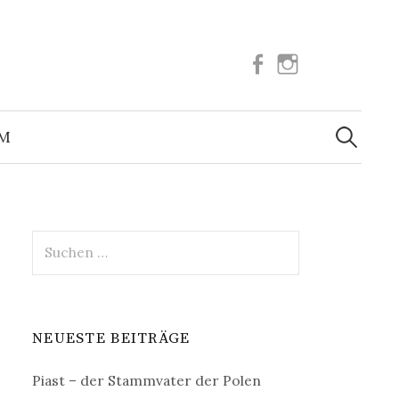
Facebook
Instagram
Suchen
nach:
UM
Suchen
nach:
NEUESTE BEITRÄGE
Piast – der Stammvater der Polen