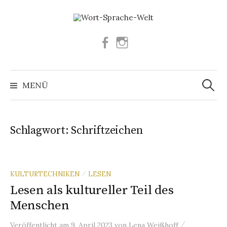
Springe
zum
Inhalt
Facebook
Instagram
Suchen
nach:
MENÜ
Schlagwort:
Schriftzeichen
KULTURTECHNIKEN
LESEN
/
Lesen als kultureller Teil des
Menschen
/
Veröffentlicht
am
9. April 2023
von
Lena Weißhoff