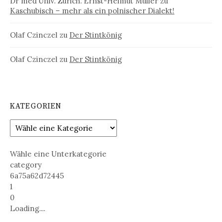
Dr med Univ. Zürich. Ernst-Helmut Müller
zu
Kaschubisch – mehr als ein polnischer Dialekt!
Olaf Czinczel
zu
Der Stintkönig
Olaf Czinczel
zu
Der Stintkönig
KATEGORIEN
Wähle eine Unterkategorie
category
6a75a62d72445
1
0
Loading....