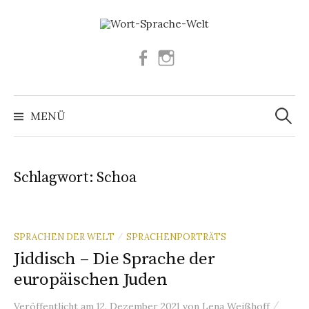
Springe
zum
Inhalt
Facebook
Instagram
Suchen
nach:
MENÜ
Schlagwort:
Schoa
SPRACHEN DER WELT
SPRACHENPORTRÄTS
/
Jiddisch – Die Sprache der
europäischen Juden
/
Veröffentlicht
am
12. Dezember 2021
von
Lena Weißhoff