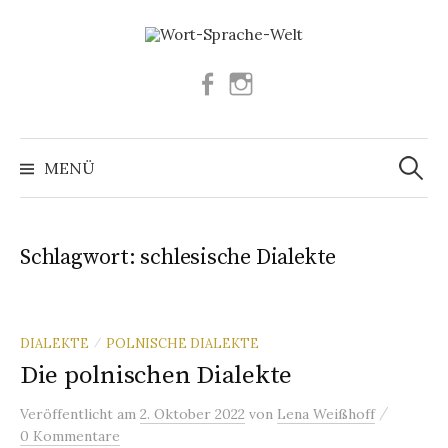
Springe
zum
Inhalt
Facebook
Instagram
Suchen
nach:
MENÜ
Schlagwort:
schlesische Dialekte
DIALEKTE
POLNISCHE DIALEKTE
/
Die polnischen Dialekte
/
Veröffentlicht
am
2. Oktober 2022
von
Lena Weißhoff
0 Kommentare