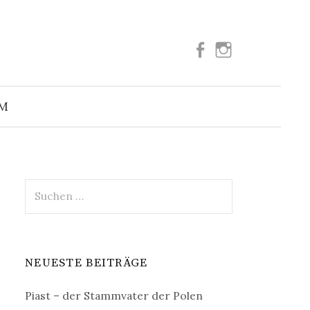
Facebook
Instagram
Suchen
nach:
UM
Suchen
nach:
NEUESTE BEITRÄGE
Piast – der Stammvater der Polen