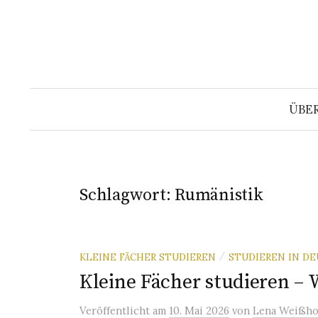
Springe
zum
Inhalt
ÜBE
Schlagwort:
Rumänistik
KLEINE FÄCHER STUDIEREN
STUDIEREN IN D
/
Kleine Fächer studieren –
Veröffentlicht
am
10. Mai 2026
von
Lena Weißho