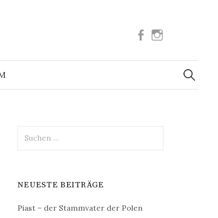
Facebook
Instagram
Suchen
nach:
UM
Suchen
nach:
NEUESTE BEITRÄGE
Piast – der Stammvater der Polen