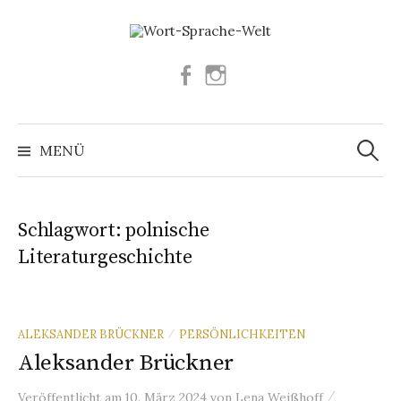
Springe
zum
Inhalt
Facebook
Instagram
Suchen
nach:
MENÜ
Schlagwort:
polnische
Literaturgeschichte
ALEKSANDER BRÜCKNER
PERSÖNLICHKEITEN
/
Aleksander Brückner
/
Veröffentlicht
am
10. März 2024
von
Lena Weißhoff