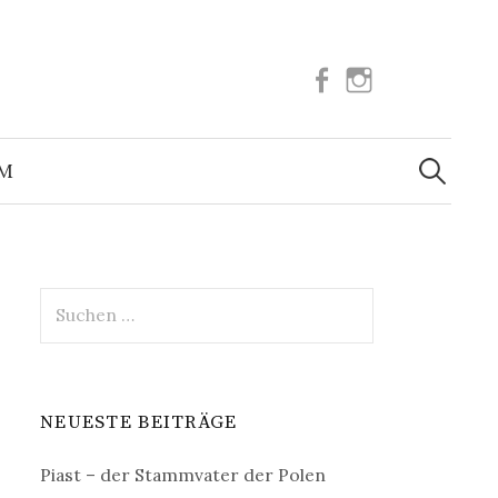
Facebook
Instagram
Suchen
nach:
UM
Suchen
nach:
NEUESTE BEITRÄGE
Piast – der Stammvater der Polen