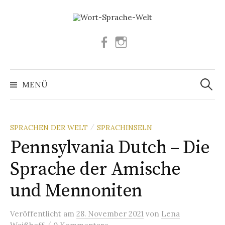
Springe
zum
Inhalt
Facebook
Instagram
Suchen
nach:
MENÜ
SPRACHEN DER WELT
SPRACHINSELN
/
Pennsylvania Dutch – Die
Sprache der Amische
und Mennoniten
Veröffentlicht
am
28. November 2021
von
Lena
/