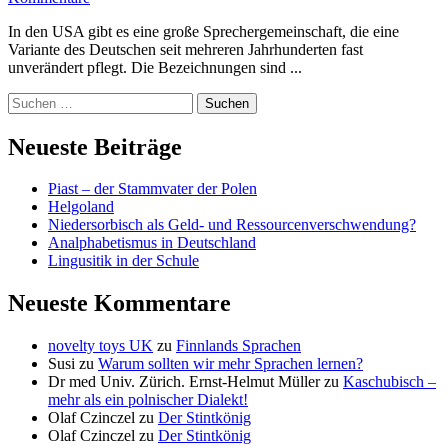
In den USA gibt es eine große Sprechergemeinschaft, die eine
Variante des Deutschen seit mehreren Jahrhunderten fast
unverändert pflegt. Die Bezeichnungen sind ...
Suchen
nach:
Neueste Beiträge
Piast – der Stammvater der Polen
Helgoland
Niedersorbisch als Geld- und Ressourcenverschwendung?
Analphabetismus in Deutschland
Lingusitik in der Schule
Neueste Kommentare
novelty toys UK
zu
Finnlands Sprachen
Susi
zu
Warum sollten wir mehr Sprachen lernen?
Dr med Univ. Zürich. Ernst-Helmut Müller
zu
Kaschubisch –
mehr als ein polnischer Dialekt!
Olaf Czinczel
zu
Der Stintkönig
Olaf Czinczel
zu
Der Stintkönig