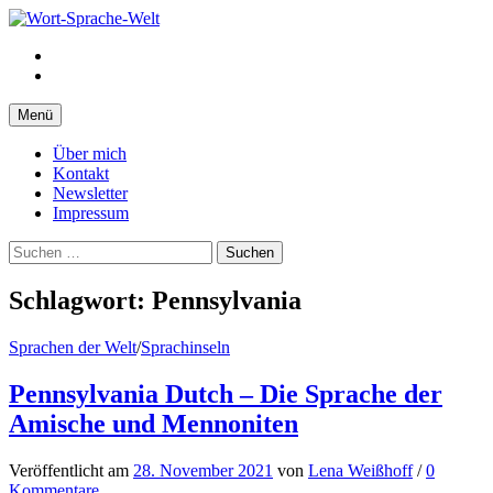
Springe
zum
Facebook
Inhalt
Instagram
Menü
Über mich
Kontakt
Newsletter
Impressum
Suchen
nach:
Schlagwort:
Pennsylvania
Sprachen der Welt
/
Sprachinseln
Pennsylvania Dutch – Die Sprache der
Amische und Mennoniten
Veröffentlicht
am
28. November 2021
von
Lena Weißhoff
/
0
Kommentare