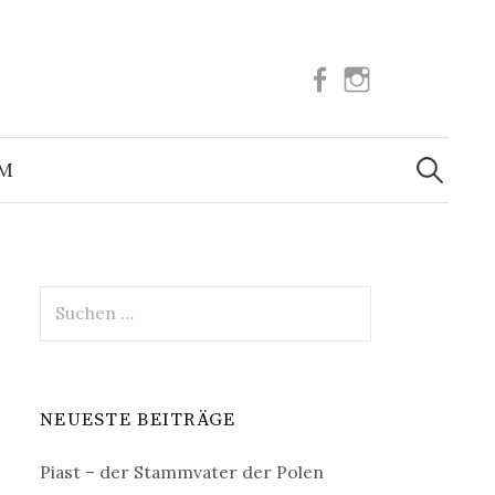
Facebook
Instagram
Suchen
nach:
UM
Suchen
nach:
NEUESTE BEITRÄGE
Piast – der Stammvater der Polen