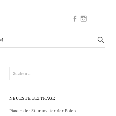
Facebook
Instagram
Suchen
nach:
UM
Suchen
nach:
NEUESTE BEITRÄGE
Piast – der Stammvater der Polen