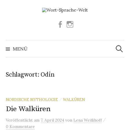
Springe
zum
Inhalt
Facebook
Instagram
Suchen
nach:
MENÜ
Schlagwort:
Odin
NORDISCHE MYTHOLOGIE
WALKÜREN
/
Die Walküren
/
Veröffentlicht
am
7. April 2024
von
Lena Weißhoff
0 Kommentare